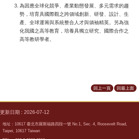
所
為因應全球化競爭、產業動態發展、多元需求的趨
簡
勢，培育具國際觀之跨領域創新、研發、設計、生
介
產、全球運籌與系統整合人才與領袖精英。另為強
學
化我國之高等教育，培養具獨立研究、國際合作之
程
高等教研學者。
簡
介
教
學
研
究
回上一頁
回最上面
系
所
成
員
更新日期
2026-07-12
入
地址：10617 臺北市羅斯福路四段一號 No.1, Sec. 4, Roosevelt Road,
學
Taipei, 10617 Taiwan
管