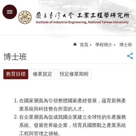
跳到主要內容區塊
進
階
搜
尋
首頁
學程簡介
博士班
回
首
博士班
頁
臺
教育目標
修業規定
預定修業期程
大
首
頁
網
在國家層面為引領整體國家產經發展，蘊育新興產
站
導
業系統與科技整合所需的人才。
覽
在企業層面為促成我國企業建立全球性的生產服務
English
系統、發展世界級企業，培育具國際觀之產業系統
工程與管理之領袖。
系