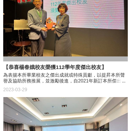
斷的順利運行，非常感謝各位能加入這個大家庭!!
【恭喜楊春娥校友榮獲112學年度傑出校友】
為表揚本所畢業校友之傑出成就或特殊貢獻，以提昇本所聲
譽及協助所務推展，並激勵後進，自2021年新訂本所傑出校
友遴選辦法。經2022年12月19日傑出校友遴選委員會討論通
2023-03-29
過，推選楊春娥為112年度傑出校友，並在2023年3月11日校
友會會員大會晚宴上，安排頒獎典禮。 典禮上，楊董事長
也贈送獎盃，感謝臺灣大學工業工程學研究所與指導教授陳
達仁教授。 ◎ 原虹企業集團楊春娥董事長（在職專班102
級校友） 現任台灣高端塑膠成型-原虹企業集團董事長，於
2019年獲得「中華民國年度傑出企業金峰獎」。 獲頒孝親
獎、好人好事代表、中華醫事科技大學傑出校友，擔任中華