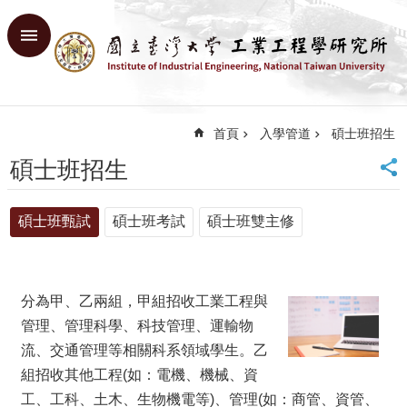
跳到主要內容區塊
進
階
搜
尋
首頁
入學管道
碩士班招生
回
首
碩士班招生
頁
臺
碩士班甄試
碩士班考試
碩士班雙主修
大
首
頁
網
分為甲、乙兩組，甲組招收工業工程與
站
導
管理、管理科學、科技管理、運輸物
覽
流、交通管理等相關科系領域學生。乙
English
組招收其他工程(如：電機、機械、資
工、工科、土木、生物機電等)、管理(如：商管、資管、
系