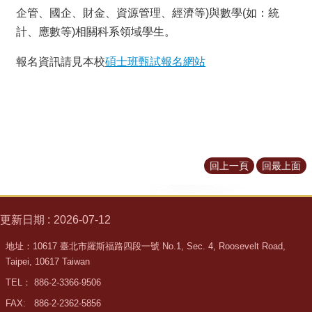
所
企管、國企、財金、資源管理、經濟等)與數學(如：統
簡
計、應數等)相關科系領域學生。
介
報名資訊請見本校
碩士班甄試報名網站
學
程
簡
介
教
學
研
回上一頁
回最上面
究
系
更新日期
2026-07-12
所
成
地址：10617 臺北市羅斯福路四段一號 No.1, Sec. 4, Roosevelt Road,
員
Taipei, 10617 Taiwan
入
TEL： 886-2-3366-9506
學
FAX: 886-2-2362-5856
管