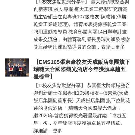
【✨校友焦點動態分享✨】 臺大跨領域整合與
道
創新專班 校友專欄 臺大工業工程學研究所高
學
階主管碩士在職專班107級校友-陳玟翰(偉勝
生
乾燥工業總經理)。體育署表揚偉勝乾燥工業
專
聘用運動指導員 教育部體育署14日舉辦計畫
區
成果交流會，由體育署副署長房瑞文頒發感謝
公
獎座給聘用運動指導員的企業，表揚 ...更多
告
與
【EMS105張東豪校友天成飯店集團旗下
訊
瑞穗天合國際觀光酒店今年獲頒卓越五
息
星標章】
校
【✨校友焦點動態分享】 恭喜臺大跨領域整合
友
與創新碩士在職專班105級校友─張東豪(天成
會
飯店集團副董事長) 天成飯店集團 旗下位於花
捐
蓮的度假酒店「 瑞穗天合國際觀光酒店 」，
款
繼2020年首度獲得觀光署星級評鑑「卓越五
專
星」後，今年飯店再度獲頒卓越五星標章。
區
詳細請 ...更多