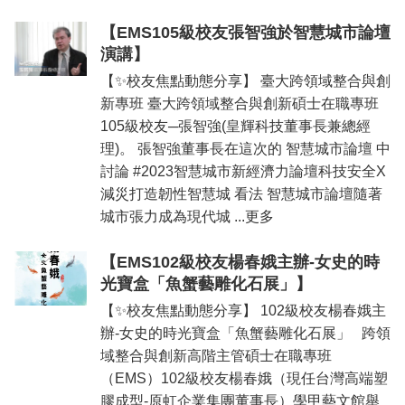
臺
大
【EMS105級校友張智強於智慧城市論壇
EMS
演講】
【✨校友焦點動態分享】 臺大跨領域整合與創
新專班 臺大跨領域整合與創新碩士在職專班
105級校友─張智強(皇輝科技董事長兼總經
理)。 張智強董事長在這次的 智慧城市論壇 中
討論 #2023智慧城市新經濟力論壇科技安全X
減災打造韌性智慧城 看法 智慧城市論壇隨著
城市張力成為現代城 ...更多
【EMS102級校友楊春娥主辦-女史的時
光寶盒「魚蟹藝雕化石展」】
【✨校友焦點動態分享】 102級校友楊春娥主
辦-女史的時光寶盒「魚蟹藝雕化石展」 跨領
域整合與創新高階主管碩士在職專班
（EMS）102級校友楊春娥（現任台灣高端塑
膠成型-原虹企業集團董事長）學甲藝文館舉