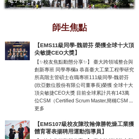
所
簡
介
師生焦點
學
程
簡
【EMS11級同學-魏碧芬 榮獲全球十大頂
介
尖敏捷CEO大獎】
教
【✨校友焦點動態分享✨】 臺大跨領域整合與
學
創新專班 同學專欄a 恭喜臺大工業工程學研究
研
所高階主管碩士在職專班111級同學-魏碧芬
究
(欣亞數位股份有限公司董事長)榮獲 全球十大
系
頂尖敏捷CEO大獎 目前全球累計共有143萬
所
位CSM（Certified Scrum Master,簡稱CSM ...
成
更多
員
入
【EMS107級校友陳玟翰偉勝乾燥工業獲
學
體育署表揚聘用運動指導員】
管