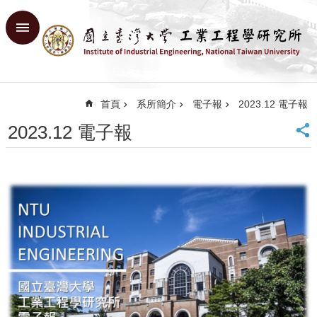
跳到主要內容區塊
進
階
搜
尋
首頁
系所簡介
電子報
2023.12 電子報
回
首
2023.12 電子報
頁
臺
大
首
頁
網
站
導
覽
English
系