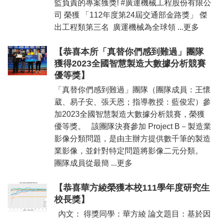
監負責的專案獲獎! #廣運機械工程股份有限公
司 榮獲 「112年度第24屆交通部金路獎」 傑
出工程類第三名 廣運機械為全球領 ...更多
【恭喜本所「真替你們感到難過」團隊
獲得2023全國智慧製造大數據分析競賽
優等獎】
「真替你們感到難過」團隊（團隊成員：王懷
葳、易子安、張天恩；指導教授：藍俊宏）參
加2023全國智慧製造大數據分析競賽，榮獲
優等獎。 該團隊決賽參加 Project B－製造業
影像分類問題，是由主辦方提供數千筆的製造
業影像，並針對特定問題將影像二元分類。
團隊成員從最簡 ...更多
【恭喜華方綾榮獲本校111學年度研究生
校長獎】
內文： 得獎同學：華方綾 論文題目：基於因