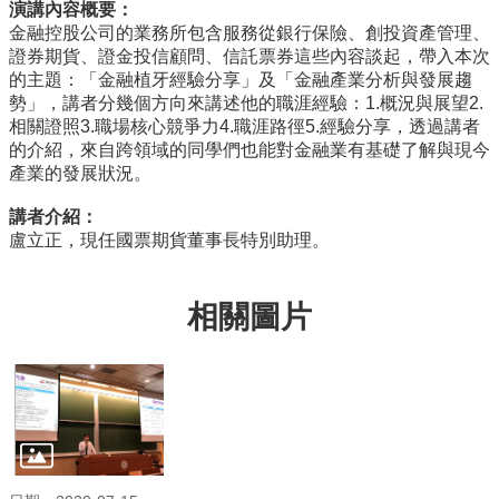
演講內容概要：
所
金融控股公司的業務所包含服務從銀行保險、創投資產管理、
簡
證券期貨、證金投信顧問、信託票券這些內容談起，帶入本次
介
的主題：「金融植牙經驗分享」及「金融產業分析與發展趨
勢」，講者分幾個方向來講述他的職涯經驗：1.概況與展望2.
學
相關證照3.職場核心競爭力4.職涯路徑5.經驗分享，透過講者
程
的介紹，來自跨領域的同學們也能對金融業有基礎了解與現今
簡
產業的發展狀況。
介
講者介紹：
教
盧立正，現任國票期貨董事長特別助理。
學
研
究
相關圖片
系
所
成
員
入
學
管