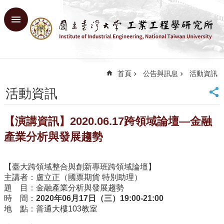
跳到主要內容區塊
進
階
搜
尋
首頁
公告與訊息
活動資訊
回
首
活動資訊
頁
臺
【演講資訊】2020.06.17跨領域論壇—金融
大
首
產業分析與發展趨勢
頁
網
【臺大跨領域整合與創新專班跨領域論壇】
站
主講者：盧立正（國票期貨 特別助理）
導
題 目：金融產業分析與發展趨勢
覽
時 間：
2020
年06
月17
日（三）19:00-21:00
English
地 點：普通大樓103教室
系