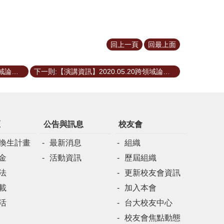
回上一頁
回最上面
上一則:【演講資訊】2020.06.10跨領域論壇—糖業，纏足與失蹤婦女
下一則:【演講資訊】2020.05.20跨領域論壇—台灣高鐵的興建營運及創新
區
公告與訊息
校友會
換生計畫
最新消息
組織
金
活動資訊
歷屆組織
法
更新校友會資訊
載
加入本會
活
台大校友中心
校友會焦點動態