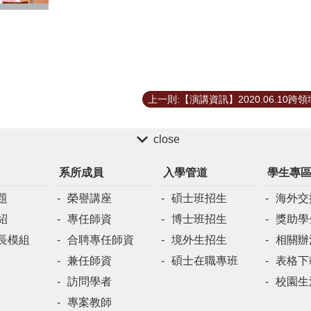
close
系所成員
入學管道
學生專
題
榮譽講座
碩士班招生
海外交
紹
專任師資
博士班招生
獎助學
長模組
合聘專任師資
境外生招生
相關辦
兼任師資
碩士在職專班
表格下
訪問學者
校園生
專案教師