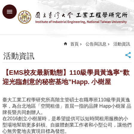
跳到主要內容區塊
進
階
搜
尋
首頁
公告與訊息
活動資訊
回
首
活動資訊
頁
臺
【EMS校友最新動態】110級學員黃逸寧“歡
大
首
迎光臨創意的秘密基地”Happ. 小樹屋
頁
網
臺大工業工程學研究所高階主管碩士在職專班110級學員黃逸
站
寧，為台北地區「空間租借」首屈一指的品牌 Happ小樹屋 品
導
牌長暨共同創辦人。
覽
在2016創立小樹屋時，是希望提供可以短時間租用服務的小
English
型場地幫助更多斜槓、自媒體創業工作者和小型公司，讓他們
心無旁騖地去實現目標為發想。
系