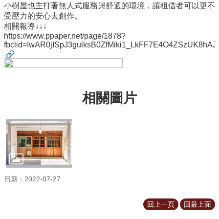
小樹屋也主打著無人式服務與舒適的環境，讓租借者可以更不
所
受壓力的安心去創作。
簡
相關報導↓↓↓
介
https://www.ppaper.net/page/1878?
fbclid=IwAR0jISpJ3gulksB0ZfMiki1_LkFF7E4O4ZSzUK8h
學
程
簡
介
相關圖片
教
學
研
究
系
所
成
員
日期：2022-07-27
入
學
回上一頁
回最上面
管