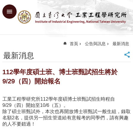
跳到主要內容區塊
進
階
搜
尋
首頁
公告與訊息
最新消息
回
首
最新消息
頁
臺
112學年度碩士班、博士班甄試招生將於
大
首
9/29（四）開始報名
頁
網
工業工程學研究所112學年度碩博士班甄試招生時程自
站
9/29（四）開始至10/6（五）。
導
除了碩士班甄試外，本次也再開放博士班甄試一般生組，錄取
覽
名額2名，提供另一招生管道給有意報考的同學們，請有興趣
English
的人不要錯過！
系