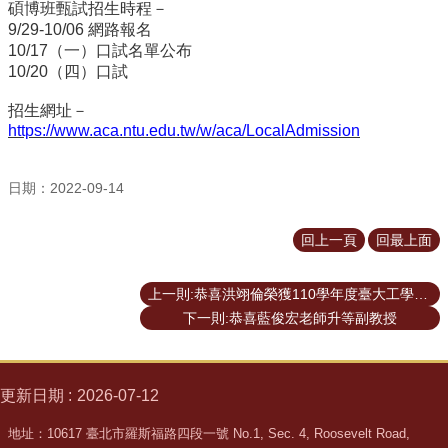
碩博班甄試招生時程－
所
9/29-10/06 網路報名
簡
10/17（一）口試名單公布
介
10/20（四）口試
學
招生網址－
程
https://www.aca.ntu.edu.tw/w/aca/LocalAdmission
簡
介
日期：2022-09-14
教
學
研
回上一頁
回最上面
究
上一則:恭喜洪翊倫榮獲110學年度臺大工學院院長獎
系
所
下一則:恭喜藍俊宏老師升等副教授
成
員
更新日期
2026-07-12
入
學
地址：10617 臺北市羅斯福路四段一號 No.1, Sec. 4, Roosevelt Road,
管