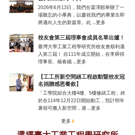
道
2026年6月13日，我們在霖澤館舉辦了一
場難忘的小畢典，以慶祝我們的畢業生即
學
生
將邁向人生的新篇章。此 ...更多
專
區
校友會第三屆理事會成員名單出爐！
公
臺灣大學工業工程學研究所校友會順利邁
告
入第三屆！ 自111年成立開始，在李舜得
與
理事長、楊春娥 ...更多
訊
息
【工工所新空間繕工程啟動暨校友冠
校
名捐贈感恩餐敘】
友
「工學院綜合大樓4樓、5樓修繕工程」終
會
於在114年12月22日開始動工，預計明年
捐
暑假可搬入新空間，適 ...更多
款
專
更多
區