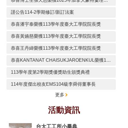
恭喜博士生張天恩榮獲2025年加拿大蒙特婁理工學院研究成果最佳論文獎
所
簡
謹公告114-2學期修訂/新訂法案
介
恭喜潘宇泰榮獲113學年度臺大工學院院長獎
學
程
恭喜黃嬿慈榮獲113學年度臺大工學院院長獎
簡
介
恭喜王丹緯榮獲113學年度臺大工學院院長獎
教
恭喜KANTANAT CHAISUKJAROENKUL榮獲113學年度臺大工學院院長獎
學
研
113學年度第2學期獎優獎助生頒獎典禮
究
114年度傑出校友EMS104級李舜得董事長
系
所
更多
成
員
活動資訊
入
學
管
台大工工所小畢典