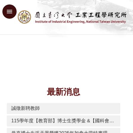
跳到主要內容區塊
進
階
搜
尋
回
首
頁
臺
大
首
頁
最新消息
網
站
導
誠徵新聘教師
覽
English
115學年度【教育部】博士生獎學金 &【國科會核配】博士生獎學金
系